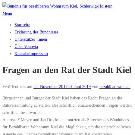
Zum
Inhalt
Menü
springen
Startseite
Erklärung des Bündnisses
Unterstützer_Innen
Über Vonovia
Kontakt/Impressum
Fragen an den Rat der Stadt Kiel
Veröffentlicht am
22. November 2017
20. Juni 2019
von
bezahlbar-wohnen
Bürgerinnen und Bürger der Stadt Kiel haben das Recht Fragen an die
Ratsversammlung zu stellen. Die schriftlich einzureichenden Fragen werden
schriftlich beantwortet.
Andreas F.Meyer und Jan Dreckmann nutzten als Sprecher des Bündnisses
für Bezahlbaren Wohnraum Kiel die Möglichkeit, um die unterschiedlichen
Aspekte des Themas bezahlbarer Wohnraum im Rat vorzutragen.