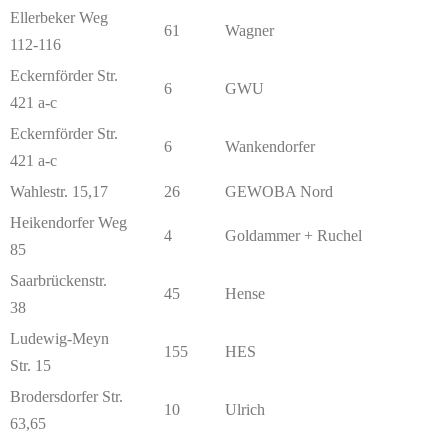
Ellerbeker Weg
61
Wagner
112-116
Eckernförder Str.
6
GWU
421 a-c
Eckernförder Str.
6
Wankendorfer
421 a-c
Wahlestr. 15,17
26
GEWOBA Nord
Heikendorfer Weg
4
Goldammer + Ruchel
85
Saarbrückenstr.
45
Hense
38
Ludewig-Meyn
155
HES
Str. 15
Brodersdorfer Str.
10
Ulrich
63,65