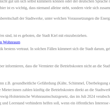
n nicht gut um sich selbst kümmern können oder der deutschen Sprache n
r ist es wichtig, dass niemand alleine steht, sondern viele sich zusa
ächsbereitschaft der Stadtwerke, unter welchen Voraussetzungen die Energ
 sind, ist es geboten, die Stadt Kiel mit einzubeziehen.
tik bestens vertraut. In solchen Fällen kümmert sich die Stadt darum, 
über informieren, dass die Vermieter die Betriebskosten nicht an die S
 z.B. gesundheitliche Gefährdung (Kälte, Schimmel, Überbelegung us
Mieter:innen zahlen künftig die Betriebskosten direkt an die Stadtwer
eswig-Holsteinische Wohnraumschutzgesetz, das im Juli 2024 verabschi
nd Leerstand verhindern helfen soll, wenn ein öffentliches Interesse 