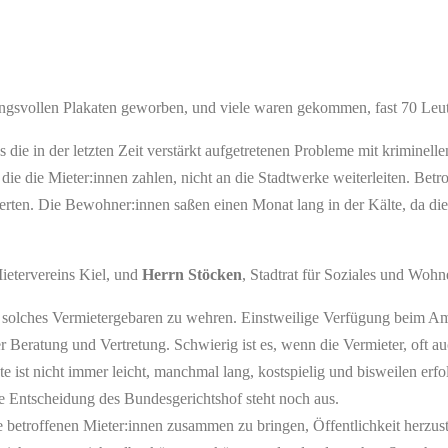
gsvollen Plakaten geworben, und viele waren gekommen, fast 70 Leute 
die in der letzten Zeit verstärkt aufgetretenen Probleme mit kriminell
e die Mieter:innen zahlen, nicht an die Stadtwerke weiterleiten. Betrof
erten. Die Bewohner:innen saßen einen Monat lang in der Kälte, da di
Mietervereins Kiel, und
Herrn Stöcken
, Stadtrat für Soziales und Wohn
gen solches Vermietergebaren zu wehren. Einstweilige Verfügung beim 
r Beratung und Vertretung. Schwierig ist es, wenn die Vermieter, oft a
te ist nicht immer leicht, manchmal lang, kostspielig und bisweilen erf
e Entscheidung des Bundesgerichtshof steht noch aus.
 betroffenen Mieter:innen zusammen zu bringen, Öffentlichkeit herzust